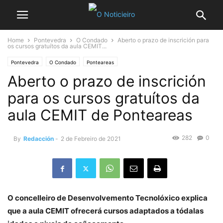
Home
Pontevedra
O Condado
Aberto o prazo de inscrición para
os cursos gratuítos da aula CEMIT...
Pontevedra
O Condado
Ponteareas
Aberto o prazo de inscrición
para os cursos gratuítos da
aula CEMIT de Ponteareas
282
0
By
Redacción
-
2 de Febreiro de 2021
O concelleiro de Desenvolvemento Tecnolóxico explica
que a aula CEMIT ofrecerá cursos adaptados a tódalas