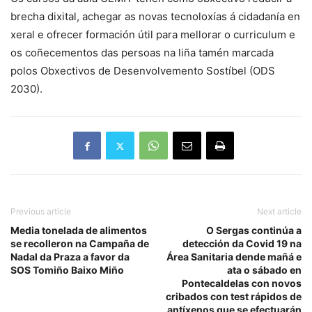
brecha dixital, achegar as novas tecnoloxías á cidadanía en
xeral e ofrecer formación útil para mellorar o curriculum e
os coñecementos das persoas na liña tamén marcada
polos Obxectivos de Desenvolvemento Sostíbel (ODS
2030).
Previous article
Next article
Media tonelada de alimentos
O Sergas continúa a
se recolleron na Campaña de
detección da Covid 19 na
Nadal da Praza a favor da
Área Sanitaria dende mañá e
SOS Tomiño Baixo Miño
ata o sábado en
Pontecaldelas con novos
cribados con test rápidos de
antíxenos que se efectuarán