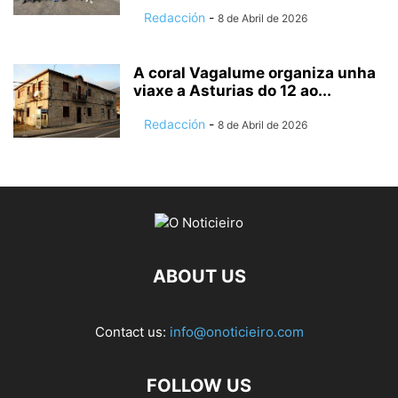
Redacción
-
8 de Abril de 2026
A coral Vagalume organiza unha
viaxe a Asturias do 12 ao...
Redacción
-
8 de Abril de 2026
ABOUT US
Contact us:
info@onoticieiro.com
FOLLOW US