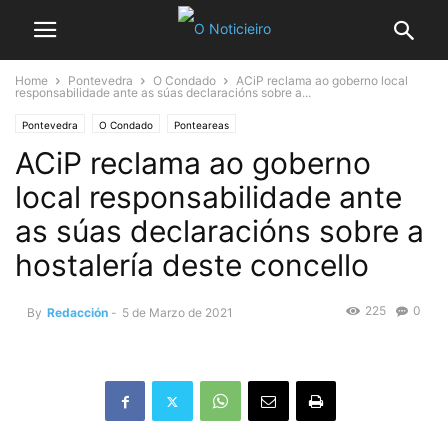
Home
Pontevedra
O Condado
ACiP reclama ao goberno local
responsabilidade ante as súas declaracións sobre a...
Pontevedra
O Condado
Ponteareas
ACiP reclama ao goberno
local responsabilidade ante
as súas declaracións sobre a
hostalería deste concello
225
0
By
Redacción
-
5 de Marzo de 2021