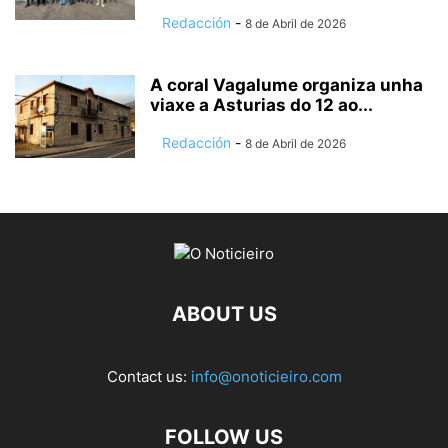
Redacción
-
8 de Abril de 2026
A coral Vagalume organiza unha
viaxe a Asturias do 12 ao...
Redacción
-
8 de Abril de 2026
ABOUT US
Contact us:
info@onoticieiro.com
FOLLOW US