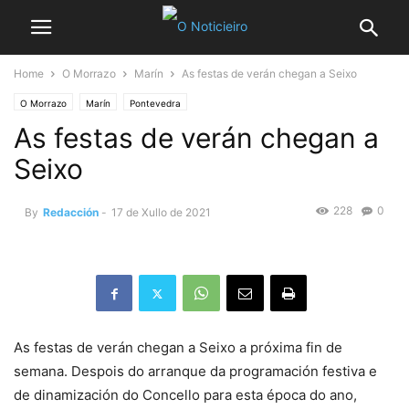
Home
O Morrazo
Marín
As festas de verán chegan a Seixo
O Morrazo
Marín
Pontevedra
As festas de verán chegan a
Seixo
228
0
By
Redacción
-
17 de Xullo de 2021
As festas de verán chegan a Seixo a próxima fin de
semana. Despois do arranque da programación festiva e
de dinamización do Concello para esta época do ano,