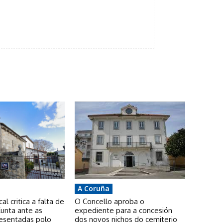
A Coruña
l critica a falta de
O Concello aproba o
unta ante as
expediente para a concesión
resentadas polo
dos novos nichos do cemiterio