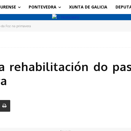
URENSE
PONTEVEDRA
XUNTA DE GALICIA
DEPUT
mo da Foz na primavera
 a rehabilitación do p
ra