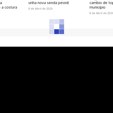
 a
unha nova senda peonil
cambio de to
 a costura
municipio
8 de Abril de 2026
8 de Abril de 202