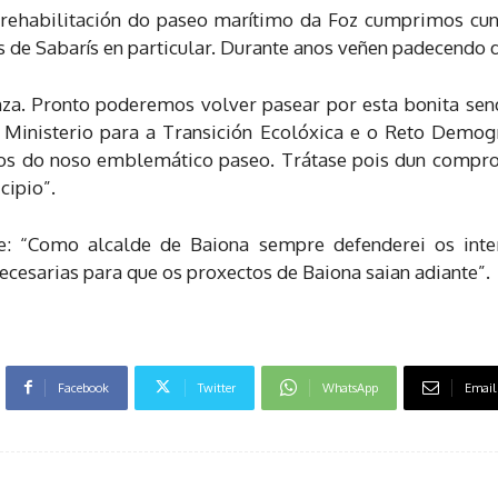
 rehabilitación do paseo marítimo da Foz cumprimos cu
as de Sabarís en particular. Durante anos veñen padecend
nza. Pronto poderemos volver pasear por esta bonita se
o Ministerio para a Transición Ecolóxica e o Reto Demog
os do noso emblemático paseo. Trátase pois dun compro
cipio”.
: “Como alcalde de Baiona sempre defenderei os intere
cesarias para que os proxectos de Baiona saian adiante”.
Facebook
Twitter
WhatsApp
Email