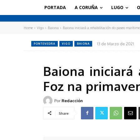
PORTADA
A CORUÑA
LUGO
O
Home
Vigo
Baiona
Baiona iniciará a rehabilitación do paseo maríti
13 de Marzo de 2021
PONTEVEDRA
VIGO
BAIONA
Baiona iniciará
Foz na primave
Por
Redacción
Share