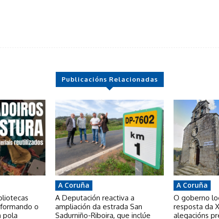
Publicacións Relacionadas
A Coruña
A Coruña
bliotecas
A Deputación reactiva a
O goberno loca
nsformando o
ampliación da estrada San
resposta da X
a pola
Sadurniño-Riboira, que inclúe
alegacións p