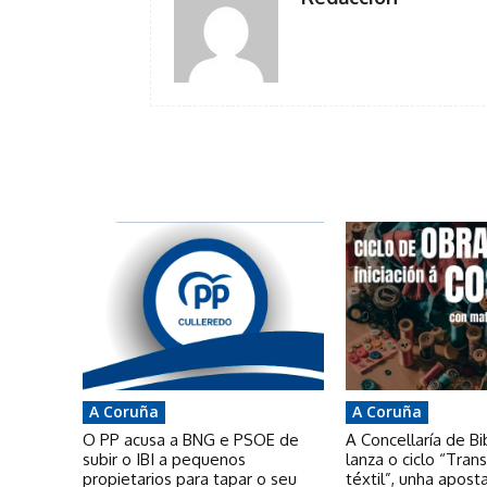
A Coruña
A Coruña
O PP acusa a BNG e PSOE de
A Concellaría de Bi
subir o IBI a pequenos
lanza o ciclo “Tra
propietarios para tapar o seu
téxtil”, unha apost