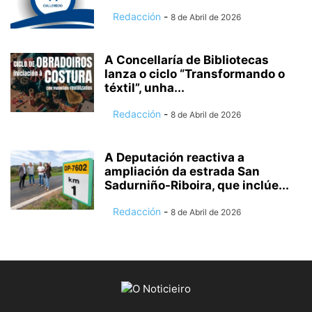
Redacción
-
8 de Abril de 2026
A Concellaría de Bibliotecas
lanza o ciclo “Transformando o
téxtil”, unha...
Redacción
-
8 de Abril de 2026
A Deputación reactiva a
ampliación da estrada San
Sadurniño-Riboira, que inclúe...
Redacción
-
8 de Abril de 2026