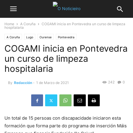
Home
A Coruña
COGAMI inicia en Pontevedra un curso de limpeza
hospitalaria
A Coruña
Lugo
Ourense
Pontevedra
COGAMI inicia en Pontevedra
un curso de limpeza
hospitalaria
242
0
By
Redacción
-
1 de Marzo de 2021
Un total de 15 persoas con discapacidade iniciaron esta
formación que forma parte do programa de inserción Máis