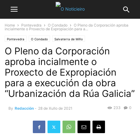
Home
Pontevedra
O Condado
O Pleno da Corporación aproba
incialmente o Proxecto de Expropiación para a...
Pontevedra
O Condado
Salvaterra de Miño
O Pleno da Corporación
aproba incialmente o
Proxecto de Expropiación
para a execución da obra
“Urbanización da Rúa Galicia”
233
0
By
Redacción
-
28 de Xullo de 2021