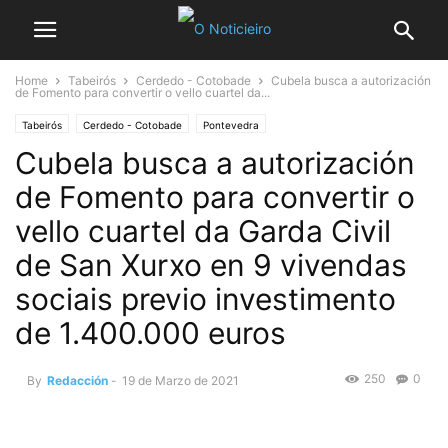
Home
Tabeirós
Cerdedo - Cotobade
Cubela busca a autorización
de Fomento para convertir o vello cuartel da...
Tabeirós
Cerdedo - Cotobade
Pontevedra
Cubela busca a autorización
de Fomento para convertir o
vello cuartel da Garda Civil
de San Xurxo en 9 vivendas
sociais previo investimento
de 1.400.000 euros
250
0
By
Redacción
-
19 de Marzo de 2021