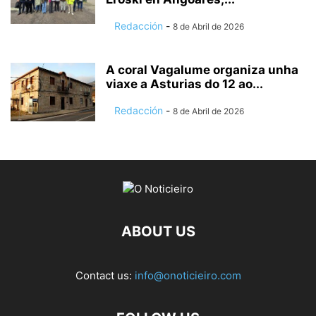
Redacción
-
8 de Abril de 2026
A coral Vagalume organiza unha
viaxe a Asturias do 12 ao...
Redacción
-
8 de Abril de 2026
ABOUT US
Contact us:
info@onoticieiro.com