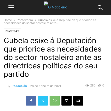
Home
Pontevedra
Cubela esixe á Deputación que priorice as
necesidades do sector hostaleiro ante...
Pontevedra
Cubela esixe á Deputación
que priorice as necesidades
do sector hostaleiro ante as
directrices políticas do seu
partido
280
0
By
Redacción
-
28 de Xaneiro de 2021