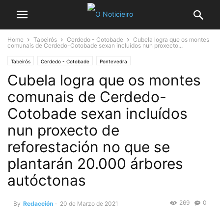
Home
Tabeirós
Cerdedo - Cotobade
Cubela logra que os montes
comunais de Cerdedo-Cotobade sexan incluídos nun proxecto...
Tabeirós
Cerdedo - Cotobade
Pontevedra
Cubela logra que os montes
comunais de Cerdedo-
Cotobade sexan incluídos
nun proxecto de
reforestación no que se
plantarán 20.000 árbores
autóctonas
269
0
By
Redacción
-
20 de Marzo de 2021