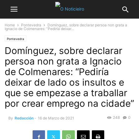
Home
Pontevedra
Domínguez, sobre declarar persoa non grata a
Ignacio de Colmenares: “Pediría deixar...
Pontevedra
Domínguez, sobre declarar
persoa non grata a Ignacio
de Colmenares: “Pediría
deixar de lado os insultos e
que se empezase a traballar
por crear emprego na cidade”
248
0
By
Redacción
-
16 de Marzo de 2021