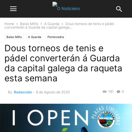
Home
Baixo Miño
A Guarda
Dous torneos de tenis e pádel
converterán á Guarda da capital galega...
Baixo Miño
A Guarda
Pontevedra
Dous torneos de tenis e
pádel converterán á Guarda
da capital galega da raqueta
esta semana
181
0
By
Redacción
-
8 de Agosto de 2025