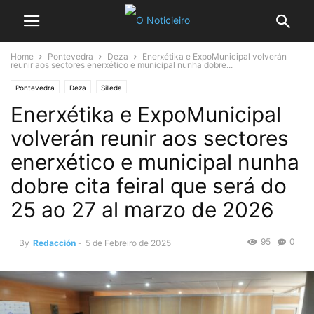
Home
Pontevedra
Deza
Enerxétika e ExpoMunicipal volverán
reunir aos sectores enerxético e municipal nunha dobre...
Pontevedra
Deza
Silleda
Enerxétika e ExpoMunicipal
volverán reunir aos sectores
enerxético e municipal nunha
dobre cita feiral que será do
25 ao 27 al marzo de 2026
95
0
By
Redacción
-
5 de Febreiro de 2025