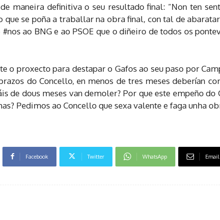
 maneira definitiva o seu resultado final: “Non ten sent
que se poña a traballar na obra final, con tal de abarata
e #nos ao BNG e ao PSOE que o diñeiro de todos os ponteve
e o proxecto para destapar o Gafos ao seu paso por Camp
prazos do Concello, en menos de tres meses deberían co
áis de dous meses van demoler? Por que este empeño do C
s? Pedimos ao Concello que sexa valente e faga unha obr
Facebook
Twitter
WhatsApp
Email