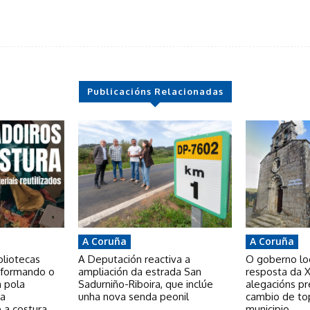
Publicacións Relacionadas
A Coruña
A Coruña
bliotecas
A Deputación reactiva a
O goberno loca
nsformando o
ampliación da estrada San
resposta da X
a pola
Sadurniño-Riboira, que inclúe
alegacións p
 a
unha nova senda peonil
cambio de to
 a costura
municipio