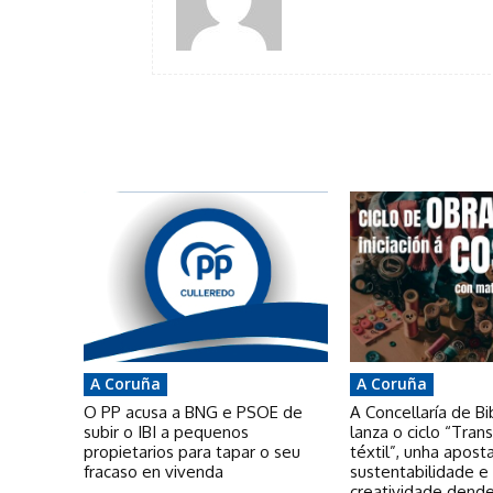
A Coruña
A Coruña
O PP acusa a BNG e PSOE de
A Concellaría de Bi
subir o IBI a pequenos
lanza o ciclo “Tra
propietarios para tapar o seu
téxtil”, unha apost
fracaso en vivenda
sustentabilidade e
creatividade dende