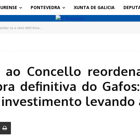
URENSE
PONTEVEDRA
XUNTA DE GALICIA
DEPUT
rdar xa a obra definitiva...
 ao Concello reordena
bra definitiva do Gafo
 investimento levando 