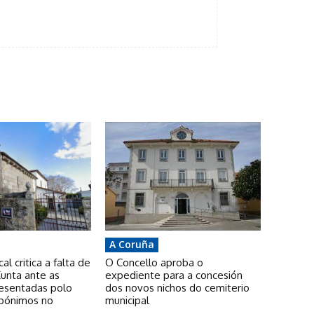
A Coruña
l critica a falta de
O Concello aproba o
unta ante as
expediente para a concesión
resentadas polo
dos novos nichos do cemiterio
pónimos no
municipal