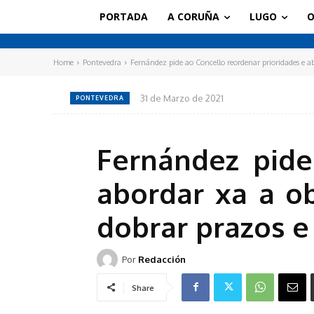
PORTADA
A CORUÑA
LUGO
O
Home
Pontevedra
Fernández pide ao Concello reordenar prioridades e abo
31 de Marzo de 2021
PONTEVEDRA
Fernández pide
abordar xa a o
dobrar prazos e
Por
Redacción
Share