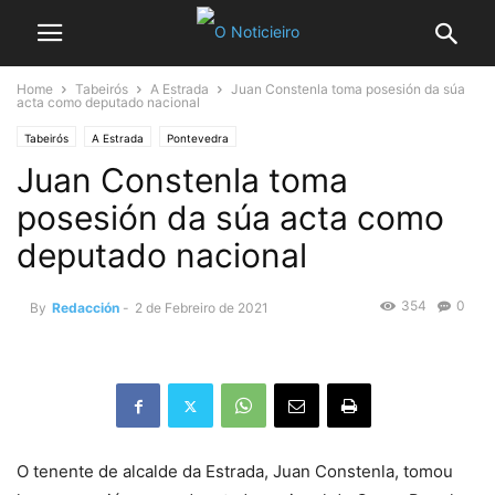
Home
Tabeirós
A Estrada
Juan Constenla toma posesión da súa
acta como deputado nacional
Tabeirós
A Estrada
Pontevedra
Juan Constenla toma
posesión da súa acta como
deputado nacional
354
0
By
Redacción
-
2 de Febreiro de 2021
O tenente de alcalde da Estrada, Juan Constenla, tomou