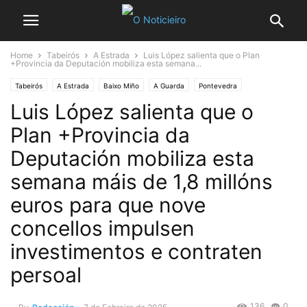
Home
Tabeirós
A Estrada
Luis López salienta que o Plan
+Provincia da Deputación mobiliza esta semana...
Tabeirós
A Estrada
Baixo Miño
A Guarda
Pontevedra
Luis López salienta que o
A Paradanta
Vigo
Baiona
O Morrazo
Bueu
Crecente
Deputacións
Deputación Pontevedra
Marín
Poio
Ponte Caldelas
Plan +Provincia da
Soutomaior
Deputación mobiliza esta
semana máis de 1,8 millóns
euros para que nove
concellos impulsen
investimentos e contraten
persoal
136
0