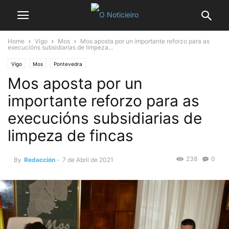
Home
Vigo
Mos
Mos aposta por un importante reforzo para as
execucións subsidiarias de limpeza...
Vigo
Mos
Pontevedra
Mos aposta por un
importante reforzo para as
execucións subsidiarias de
limpeza de fincas
238
0
By
Redacción
-
7 de Abril de 2021