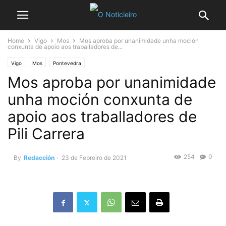
Home
Vigo
Mos
Mos aproba por unanimidade unha moción
conxunta de apoio aos traballadores de...
Vigo
Mos
Pontevedra
Mos aproba por unanimidade
unha moción conxunta de
apoio aos traballadores de
Pili Carrera
254
0
By
Redacción
-
23 de Febreiro de 2021