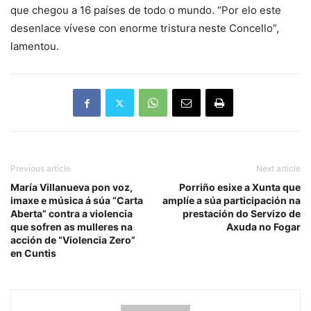
que chegou a 16 países de todo o mundo. “Por elo este
desenlace vívese con enorme tristura neste Concello”,
lamentou.
Previous article
Next article
María Villanueva pon voz,
Porriño esixe a Xunta que
imaxe e música á súa “Carta
amplíe a súa participación na
Aberta” contra a violencia
prestación do Servizo de
que sofren as mulleres na
Axuda no Fogar
acción de “Violencia Zero”
en Cuntis