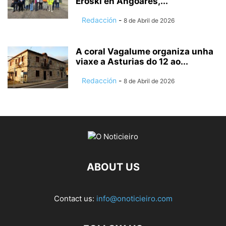
Eroski en Angoares,...
Redacción
-
8 de Abril de 2026
A coral Vagalume organiza unha
viaxe a Asturias do 12 ao...
Redacción
-
8 de Abril de 2026
ABOUT US
Contact us:
info@onoticieiro.com