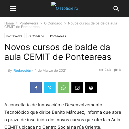
Home
Pontevedra
O Condado
Novos cursos de balde da aula
CEMIT de Ponteareas
Pontevedra
O Condado
Ponteareas
Novos cursos de balde da
aula CEMIT de Ponteareas
240
0
By
Redacción
-
1 de Marzo de 2021
A concellaría de Innovación e Desenvolvemento
Tecnolóxico que dirixe Benito Márquez, informa que abre
o prazo de inscrición dos novos cursos que oferta a Aula
CEMIT ubicada no Centro Social na rúa Oriente.