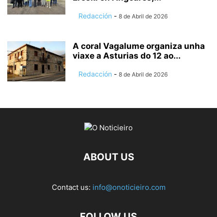
Redacción
-
8 de Abril de 2026
A coral Vagalume organiza unha
viaxe a Asturias do 12 ao...
Redacción
-
8 de Abril de 2026
ABOUT US
Contact us:
info@onoticieiro.com
FOLLOW US