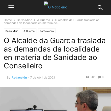
Home
Baixo Miño
A Guarda
O Alcalde da Guarda traslada as
demandas da localidade en materia de...
Baixo Miño
A Guarda
Pontevedra
O Alcalde da Guarda traslada
as demandas da localidade
en materia de Sanidade ao
Conselleiro
201
0
By
Redacción
-
7 de Abril de 2021