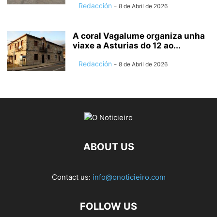
Redacción
-
8 de Abril de 2026
A coral Vagalume organiza unha
viaxe a Asturias do 12 ao...
Redacción
-
8 de Abril de 2026
ABOUT US
Contact us:
info@onoticieiro.com
FOLLOW US