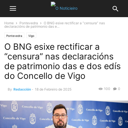
Home
Pontevedra
O BNG esixe rectificar a “censura” nas
declaracións de patrimonio das e...
Pontevedra
Vigo
O BNG esixe rectificar a
“censura” nas declaracións
de patrimonio das e dos edís
do Concello de Vigo
100
0
By
Redacción
-
18 de Febreiro de 2025