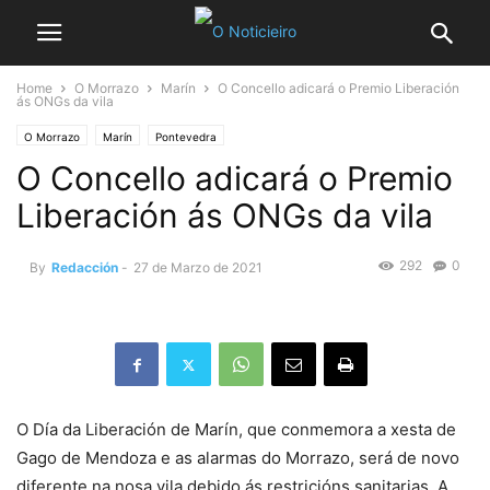
Home
O Morrazo
Marín
O Concello adicará o Premio Liberación
ás ONGs da vila
O Morrazo
Marín
Pontevedra
O Concello adicará o Premio
Liberación ás ONGs da vila
292
0
By
Redacción
-
27 de Marzo de 2021
O Día da Liberación de Marín, que conmemora a xesta de
Gago de Mendoza e as alarmas do Morrazo, será de novo
diferente na nosa vila debido ás restricións sanitarias. A