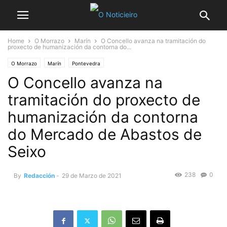
Home
O Morrazo
Marín
O Concello avanza na tramitación do
proxecto de humanización da contorna do...
O Morrazo
Marín
Pontevedra
O Concello avanza na
tramitación do proxecto de
humanización da contorna
do Mercado de Abastos de
Seixo
238
0
By
Redacción
-
29 de Marzo de 2021