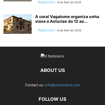
Redacción
-
8 de Abril de 2026
A coral Vagalume organiza unha
viaxe a Asturias do 12 ao...
Redacción
-
8 de Abril de 2026
ABOUT US
Contact us:
info@onoticieiro.com
FOLLOW US