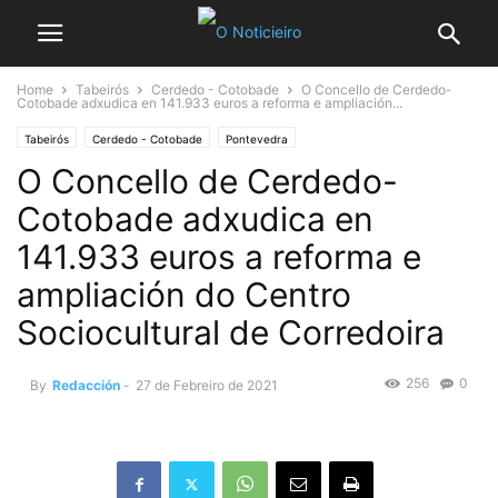
Home
Tabeirós
Cerdedo - Cotobade
O Concello de Cerdedo-
Cotobade adxudica en 141.933 euros a reforma e ampliación...
Tabeirós
Cerdedo - Cotobade
Pontevedra
O Concello de Cerdedo-
Cotobade adxudica en
141.933 euros a reforma e
ampliación do Centro
Sociocultural de Corredoira
256
0
By
Redacción
-
27 de Febreiro de 2021