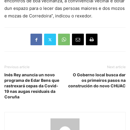
encontros de boa veciñanza, a convivencial veciñal e dotar
dun espazo para o lecer das persoas maiores e dos mozos
e mozas de Corredoira”, indicou o rexedor.
Previous article
Next article
Inés Rey anuncia un novo
O Goberno local busca dar
programa de Edar Bens que
os primeiros pasos na
rastrexará cepas da Covid-
construción do novo CHUAC
19 nas augas residuais da
Coruña