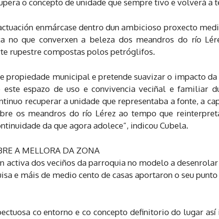
pera o concepto de unidade que sempre tivo e volverá a t
 actuación enmárcase dentro dun ambicioso proxecto medi
ica no que converxen a beleza dos meandros do río Lér
arte rupestre compostas polos petróglifos.
 de propiedade municipal e pretende suavizar o impacto da
 este espazo de uso e convivencia veciñal e familiar 
ontinuo recuperar a unidade que representaba a fonte, a c
bre os meandros do río Lérez ao tempo que reinterpre
ntinuidade da que agora adolece”, indicou Cubela.
OBRE A MELLORA DA ZONA
 activa dos veciños da parroquia no modelo a desenrolar 
uisa e máis de medio cento de casas aportaron o seu punto 
ectuosa co entorno e co concepto definitorio do lugar así