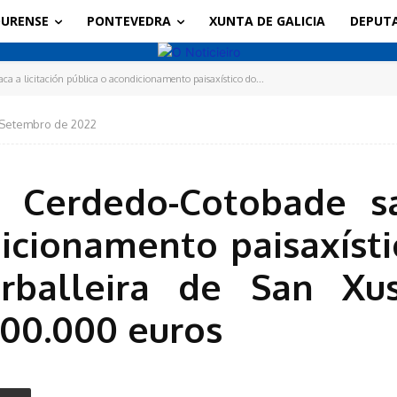
URENSE
PONTEVEDRA
XUNTA DE GALICIA
DEPUT
a a licitación pública o acondicionamento paisaxístico do...
 Setembro de 2022
 Cerdedo-Cotobade sac
icionamento paisaxíst
rballeira de San X
300.000 euros