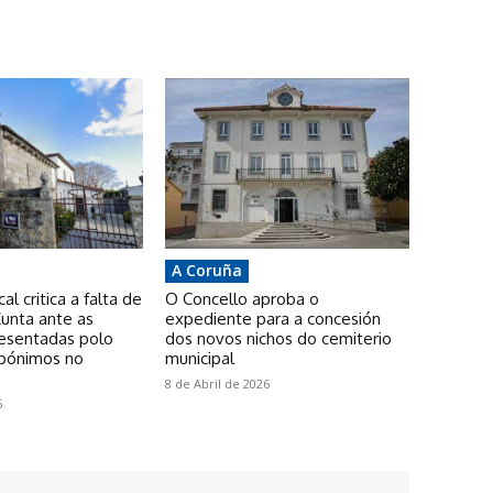
A Coruña
l critica a falta de
O Concello aproba o
unta ante as
expediente para a concesión
resentadas polo
dos novos nichos do cemiterio
pónimos no
municipal
8 de Abril de 2026
6