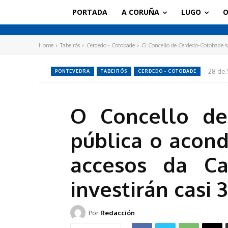
PORTADA
A CORUÑA
LUGO
O
Home
Tabeirós
Cerdedo - Cotobade
O Concello de Cerdedo-Cotobade sac
28 de
PONTEVEDRA
TABEIRÓS
CERDEDO - COTOBADE
O Concello de
pública o acond
accesos da Ca
investirán casi 
Por
Redacción