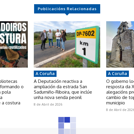
Publicacións Relacionadas
A Coruña
A Coruña
bliotecas
A Deputación reactiva a
O goberno loca
nsformando o
ampliación da estrada San
resposta da X
a pola
Sadurniño-Riboira, que inclúe
alegacións p
 a
unha nova senda peonil
cambio de to
 a costura
municipio
8 de Abril de 2026
8 de Abril de 202