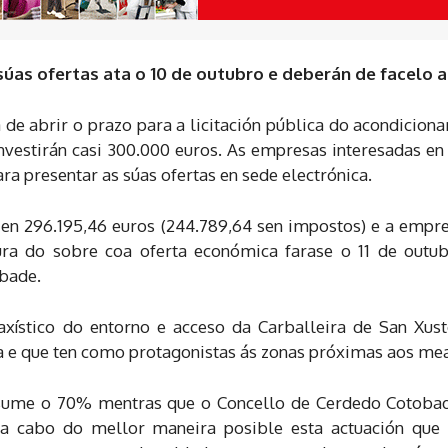
úas ofertas ata o 10 de outubro e deberán de facelo a
e abrir o prazo para a licitación pública do acondiciona
vestirán casi 300.000 euros. As empresas interesadas en p
 presentar as súas ofertas en sede electrónica.
se en 296.195,46 euros (244.789,64 sen impostos) e a empr
ura do sobre coa oferta económica farase o 11 de outub
bade.
xístico do entorno e acceso da Carballeira de San Xust
ia e que ten como protagonistas ás zonas próximas aos mea
 asume o 70% mentras que o Concello de Cerdedo Cotobad
r a cabo do mellor maneira posible esta actuación que