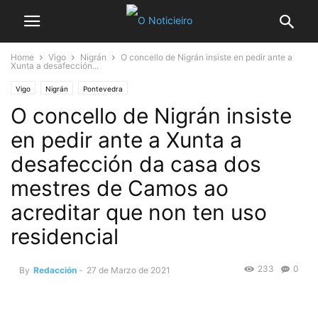
Home
Vigo
Nigrán
O concello de Nigrán insiste en pedir ante a
Xunta a desafección...
Vigo
Nigrán
Pontevedra
O concello de Nigrán insiste
en pedir ante a Xunta a
desafección da casa dos
mestres de Camos ao
acreditar que non ten uso
residencial
233
0
By
Redacción
-
27 de Marzo de 2021