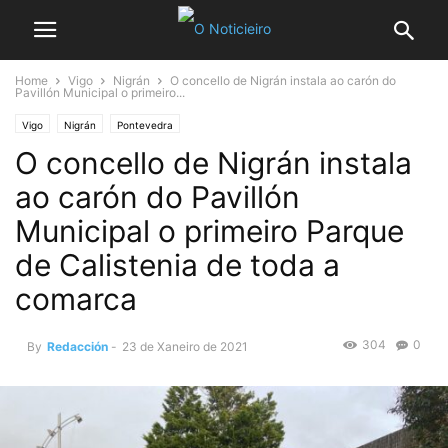
Home
Vigo
Nigrán
O concello de Nigrán instala ao carón do
Pavillón Municipal o primeiro...
Vigo
Nigrán
Pontevedra
O concello de Nigrán instala
ao carón do Pavillón
Municipal o primeiro Parque
de Calistenia de toda a
comarca
304
0
By
Redacción
-
23 de Xaneiro de 2021