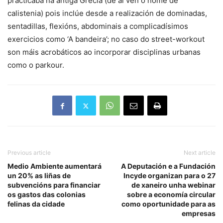
practicaba na antiga Grecia (de aí ven o nome de
calistenia) pois inclúe desde a realización de dominadas,
sentadillas, flexións, abdominais a complicadísimos
exercicios como ‘A bandeira’; no caso do street-workout
son máis acrobáticos ao incorporar disciplinas urbanas
como o parkour.
Previous article
Next article
Medio Ambiente aumentará
A Deputación e a Fundación
un 20% as liñas de
Incyde organizan para o 27
subvencións para financiar
de xaneiro unha webinar
os gastos das colonias
sobre a economía circular
felinas da cidade
como oportunidade para as
empresas