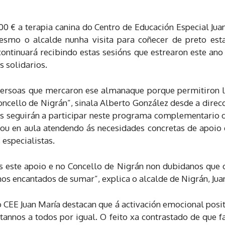
00 € a terapia canina do Centro de Educación Especial Jua
esmo o alcalde nunha visita para coñecer de preto esta 
continuará recibindo estas sesións que estrearon este ano
 solidarios.
ersoas que mercaron ese almanaque porque permitiron l
cello de Nigrán”, sinala Alberto González desde a direcció
 seguirán a participar neste programa complementario d
s ou en aula atendendo ás necesidades concretas de apoio
 especialistas.
os este apoio e no Concello de Nigrán non dubidanos que
mos encantados de sumar”, explica o alcalde de Nigrán, Jua
 CEE Juan María destacan que á activación emocional posi
annos a todos por igual. O feito xa contrastado de que f