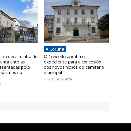
A Coruña
l critica a falta de
O Concello aproba o
unta ante as
expediente para a concesión
resentadas polo
dos novos nichos do cemiterio
pónimos no
municipal
8 de Abril de 2026
6