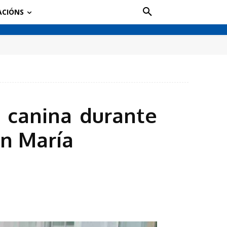
ACIÓNS
a canina durante
an María