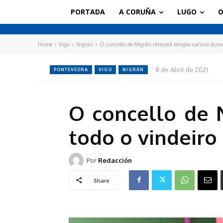
PORTADA
A CORUÑA
LUGO
O
Home
Vigo
Nigrán
O concello de Nigrán ofrecerá terapia canina duran
8 de Abril de 2021
PONTEVEDRA
VIGO
NIGRÁN
O concello de N
todo o vindeiro
Por
Redacción
Share