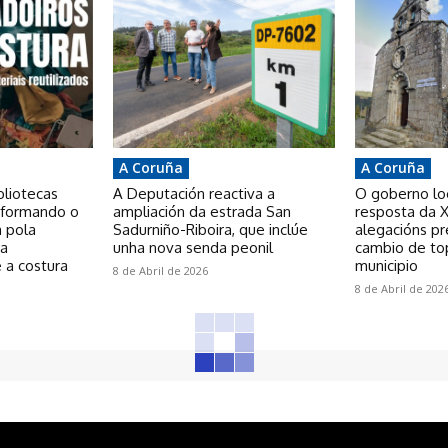
A Coruña
A Coruña
bliotecas
A Deputación reactiva a
O goberno loca
nsformando o
ampliación da estrada San
resposta da X
a pola
Sadurniño-Riboira, que inclúe
alegacións p
 a
unha nova senda peonil
cambio de to
 a costura
municipio
8 de Abril de 2026
8 de Abril de 202