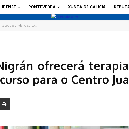
URENSE
PONTEVEDRA
XUNTA DE GALICIA
DEPUT
te todo o vindeiro curso...
igrán ofrecerá terapi
 curso para o Centro Ju