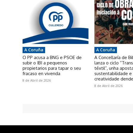
A Coruña
A Coruña
O PP acusa a BNG e PSOE de
A Concellaría de Bi
subir o IBI a pequenos
lanza o ciclo “Tra
propietarios para tapar o seu
téxtil”, unha apost
fracaso en vivenda
sustentabilidade e
creatividade dende
8 de Abril de 2026
8 de Abril de 2026