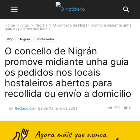
Home
Vigo
Nigrán
O concello de Nigrán promove midiante unha
guía os pedidos nos locais...
Vigo
Nigrán
Pontevedra
O concello de Nigrán
promove midiante unha guía
os pedidos nos locais
hostaleiros abertos para
recollida ou envío a domicilio
292
0
By
Redacción
-
29 de Xaneiro de 2021