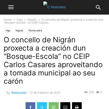
Home
Vigo
Nigrán
O concello de Nigrán proxecta a creación dun
“Bosque-Escola” no CEIP Carlos...
Vigo
Nigrán
Pontevedra
O concello de Nigrán
proxecta a creación dun
“Bosque-Escola” no CEIP
Carlos Casares aproveitando
a tomada municipal ao seu
carón
256
0
By
Redacción
-
21 de Febreiro de 2021