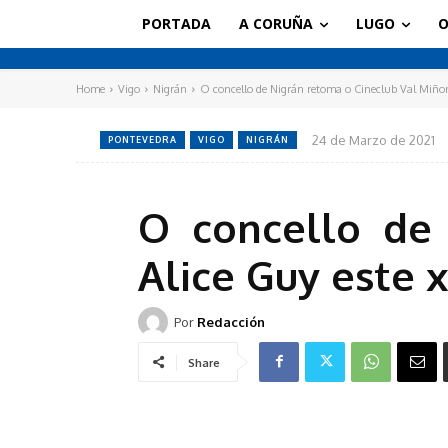
PORTADA
A CORUÑA
LUGO
O
Home
Vigo
Nigrán
O concello de Nigrán retoma o Cineclub Val Miñor 
24 de Marzo de 2021
PONTEVEDRA
VIGO
NIGRÁN
O concello de
Alice Guy este 
Por
Redacción
Share