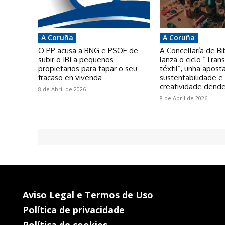
A Coruña
A Coruña
O PP acusa a BNG e PSOE de
A Concellaría de Bi
subir o IBI a pequenos
lanza o ciclo “Tra
propietarios para tapar o seu
téxtil”, unha apost
fracaso en vivenda
sustentabilidade e
creatividade dende
8 de Abril de 2026
8 de Abril de 2026
Aviso Legal e Termos de Uso
Política de privacidade