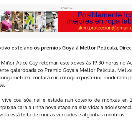
- Anuncio -
vo este ano os premios Goyá á Mellor Película, Direcci
Miñor Alice Guy retoman este xoves ás 19:30 horas no Aud
ente galardoada co Premio Goya á Mellor Película, Mellor
 longametraxe contará cun coloquio posterior moderado po
te.
s, vive coa súa nai e estuda nun colexio de monxas en 
úxaa cara a unha nova etapa na súa vida: a adolescenci
vida está feita de moitas verdades e algunhas mentiras.