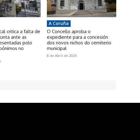
A Coruña
l critica a falta de
O Concello aproba o
unta ante as
expediente para a concesión
resentadas polo
dos novos nichos do cemiterio
pónimos no
municipal
8 de Abril de 2026
6