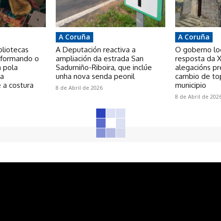
A Coruña
A Coruña
bliotecas
A Deputación reactiva a
O goberno loca
nsformando o
ampliación da estrada San
resposta da X
a pola
Sadurniño-Riboira, que inclúe
alegacións p
 a
unha nova senda peonil
cambio de to
 a costura
municipio
8 de Abril de 2026
8 de Abril de 202