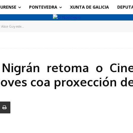
URENSE
PONTEVEDRA
XUNTA DE GALICIA
DEPUT
Alice Guy este...
 Nigrán retoma o Cine
xoves coa proxección de