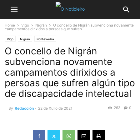
Home
Vigo
Nigrán
O concello de Nigrán subvenciona novamente
campamentos dirixidos a persoas que sufren...
Vigo
Nigrán
Pontevedra
O concello de Nigrán
subvenciona novamente
campamentos dirixidos a
persoas que sufren algún tipo
de discapacidade intelectual
263
0
By
Redacción
-
22 de Xullo de 2021