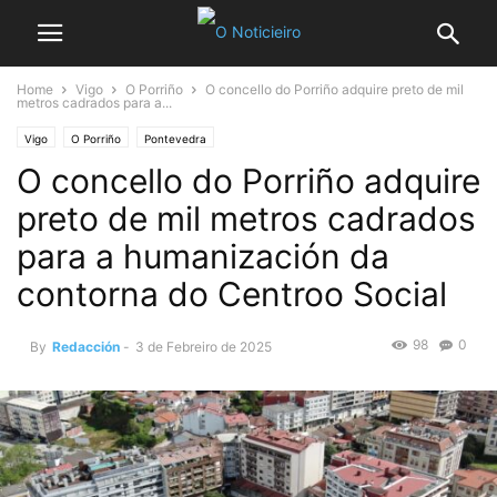
Home
Vigo
O Porriño
O concello do Porriño adquire preto de mil
metros cadrados para a...
Vigo
O Porriño
Pontevedra
O concello do Porriño adquire
preto de mil metros cadrados
para a humanización da
contorna do Centroo Social
98
0
By
Redacción
-
3 de Febreiro de 2025