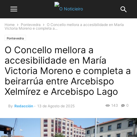
Home
Pontevedra
O Concello mellora a accesibilidade en María
Victoria Moreno e completa a...
Pontevedra
O Concello mellora a
accesibilidade en María
Victoria Moreno e completa a
beirarrúa entre Arcebispo
Xelmírez e Arcebispo Lago
143
0
By
Redacción
-
13 de Agosto de 2025