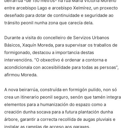
beirarrúa -de 150 metros- na rúa María Victoria Moreno
entre arcebispo Lago e arcebispo Xelmírez, un proxecto
deseñado para dotar de continuidade e seguridade ao
tránsito peonil nunha zona que carecía dela.
Durante a visita do concelleiro de Servizos Urbanos
Básicos, Xaquín Moreda, para supervisar os traballos de
formigonado, destacou a importancia destas
intervencións. “O obxectivo é ordenar a contorna e
acondicionala con accesibilidade para todas as persoas”,
afirmou Moreda.
A nova beirarrúa, construída en formigón pulido, non só
crea un itinerario peonil seguro, senón que tamén integra
elementos para a humanización do espazo como a
creación dunha socava para a futura plantación dunha
árbore, garantir a correcta recollida de augas pluviais e
instalar as ramplas de acceso aos garaxes.