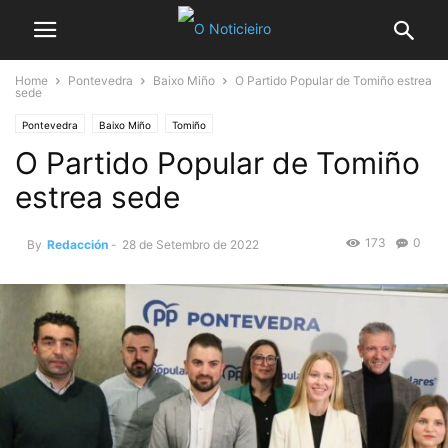
Home
Pontevedra
Baixo Miño
O Partido Popular de Tomiño estrea
sede
Pontevedra
Baixo Miño
Tomiño
O Partido Popular de Tomiño
estrea sede
173
0
By
Redacción
-
28 de Setembro de 2022