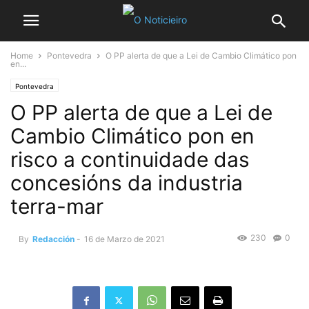
Home
Pontevedra
O PP alerta de que a Lei de Cambio Climático pon
en...
Pontevedra
O PP alerta de que a Lei de
Cambio Climático pon en
risco a continuidade das
concesións da industria
terra-mar
230
0
By
Redacción
-
16 de Marzo de 2021