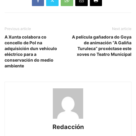
Previous article
Next article
A Xunta colabora co
A película gañadora do Goya
concello de Pol na
de animación “A Galiña
adquisición dun vehículo
Turuleca” proxéctase este
eléctrico para a
xoves no Teatro Municipal
conservación do medio
ambiente
Redacción