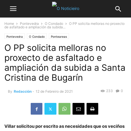
Home
Pontevedra
O Condado
O PP solicita melloras no proxecto
de asfaltado e ampliación da subida...
Pontevedra
O Condado
Ponteareas
O PP solicita melloras no
proxecto de asfaltado e
ampliación da subida a Santa
Cristina de Bugarín
233
0
By
Redacción
-
12 de Febreiro de 2021
Villar solicitou por escrito as necesidades que os veciños