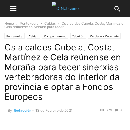
Home
Pontevedra
Caldas
Os alcaldes Cubela, Costa, Martínez e
Cela reúnense en Moraña para tecer...
Pontevedra
Caldas
Campo Lameiro
Tabeirós
Cerdedo - Cotobade
Os alcaldes Cubela, Costa,
Moraña
Portas
Martínez e Cela reúnense en
Moraña para tecer sinerxias
vertebradoras do interior da
provincia e optar a Fondos
Europeos
329
0
By
Redacción
-
13 de Febreiro de 2021