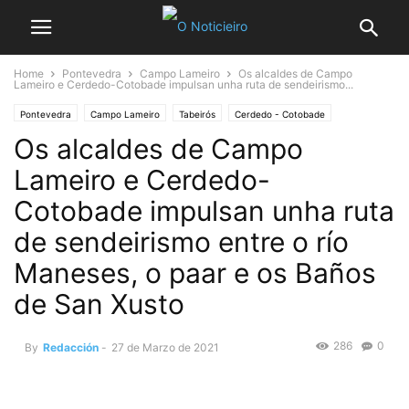
Home
Pontevedra
Campo Lameiro
Os alcaldes de Campo
Lameiro e Cerdedo-Cotobade impulsan unha ruta de sendeirismo...
Pontevedra
Campo Lameiro
Tabeirós
Cerdedo - Cotobade
Os alcaldes de Campo
Lameiro e Cerdedo-
Cotobade impulsan unha ruta
de sendeirismo entre o río
Maneses, o paar e os Baños
de San Xusto
286
0
By
Redacción
-
27 de Marzo de 2021