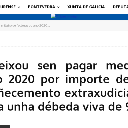
URENSE
PONTEVEDRA
XUNTA DE GALICIA
DEPUT
milleiro de facturas do ano 2020...
eixou sen pagar med
o 2020 por importe d
oñecemento extraxudici
a unha débeda viva de 