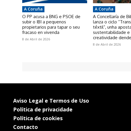
A Coruña
A Coruña
O PP acusa a BNG e PSOE de
A Concellaría de Bi
subir o IBI a pequenos
lanza o ciclo “Tra
propietarios para tapar o seu
téxtil”, unha apost
fracaso en vivenda
sustentabilidade e
creatividade dende
8 de Abril de 2026
8 de Abril de 2026
Aviso Legal e Termos de Uso
Política de privacidade
Política de cookies
Contacto