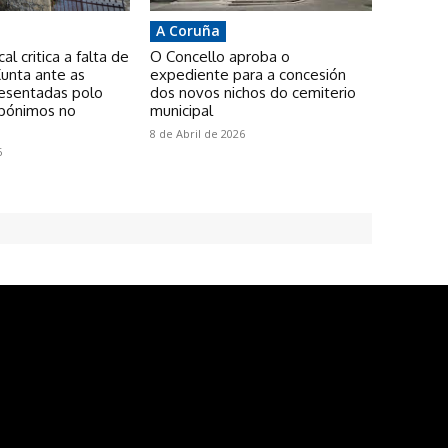
A Coruña
l critica a falta de
O Concello aproba o
unta ante as
expediente para a concesión
resentadas polo
dos novos nichos do cemiterio
pónimos no
municipal
8 de Abril de 2026
6