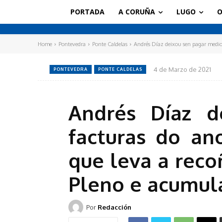
PORTADA
A CORUÑA
LUGO
O
Home
Pontevedra
Ponte Caldelas
Andrés Díaz deixou sen pagar medio 
4 de Marzo de 2021
PONTEVEDRA
PONTE CALDELAS
Andrés Díaz d
facturas do an
que leva a rec
Pleno e acumul
Por
Redacción