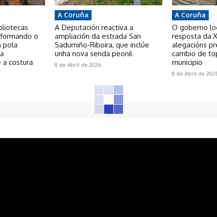
A Coruña
A Coruña
bliotecas
A Deputación reactiva a
O goberno loca
nsformando o
ampliación da estrada San
resposta da X
a pola
Sadurniño-Riboira, que inclúe
alegacións p
 a
unha nova senda peonil
cambio de to
 a costura
municipio
8 de Abril de 2026
8 de Abril de 202