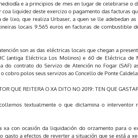
mediodía e a principios de mes en lugar de celebrarse o
r coa liquidez deste exercizo o pagamento das facturas q
a de lixo, que realiza Urbaser, a quen se lle adebedan 
ineiras locais 9.565 euros en facturas de combustible d
tención son as das eléctricas locais que chegan a presen
C (antiga Eléctrica Los Molinos) e 60 de Eléctrica d
a do contrato do Servizo de Atención no Fogar (SAF) a
 o cobro polos seus servizos ao Concello de Ponte Caldela
R QUE REITERA O XA DITO NO 2019: TEN QUE GAST
collemos textualmente o que dictamina o interventor 
da xa con ocasión da liquidación do orzamento para o e
 gasto a efectos de reverter a situación que se está a xe