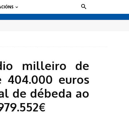
ACIÓNS
io milleiro de
e 404.000 euros
al de débeda ao
979.552€