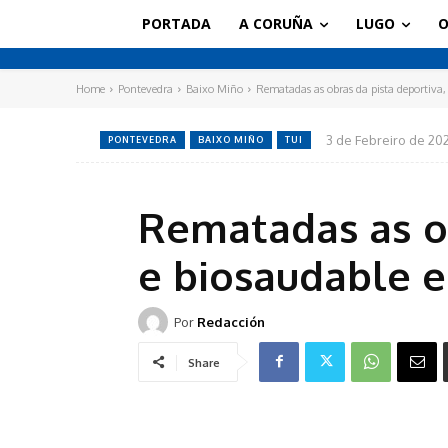
PORTADA
A CORUÑA
LUGO
O
Home
Pontevedra
Baixo Miño
Rematadas as obras da pista deportiva,
3 de Febreiro de 202
PONTEVEDRA
BAIXO MIÑO
TUI
Rematadas as ob
e biosaudable e
Por
Redacción
Share