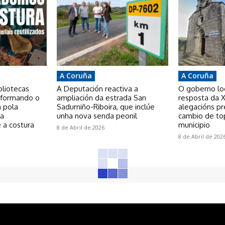
A Coruña
A Coruña
bliotecas
A Deputación reactiva a
O goberno loca
nsformando o
ampliación da estrada San
resposta da X
a pola
Sadurniño-Riboira, que inclúe
alegacións p
 a
unha nova senda peonil
cambio de to
 a costura
municipio
8 de Abril de 2026
8 de Abril de 202