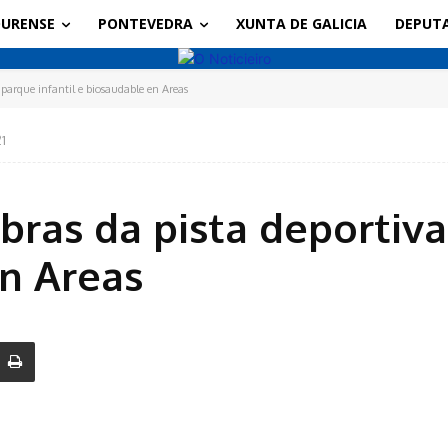
URENSE
PONTEVEDRA
XUNTA DE GALICIA
DEPUT
 parque infantil e biosaudable en Areas
1
ras da pista deportiva,
n Areas