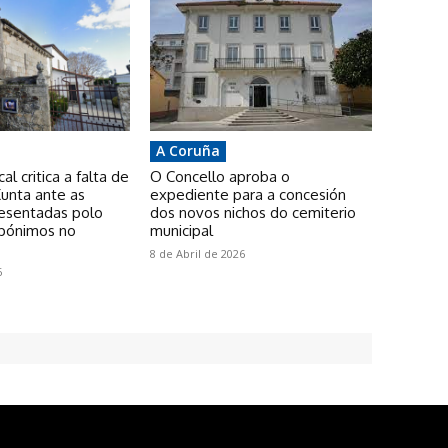
A Coruña
l critica a falta de
O Concello aproba o
unta ante as
expediente para a concesión
resentadas polo
dos novos nichos do cemiterio
pónimos no
municipal
8 de Abril de 2026
6