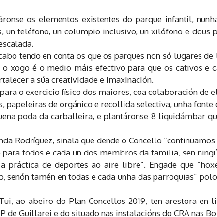
áronse os elementos existentes do parque infantil, nun
 un teléfono, un columpio inclusivo, un xilófono e dous 
 escalada.
cabo tendo en conta os que os parques non só lugares de 
 o xogo é o medio máis efectivo para que os cativos e c
talecer a súa creatividade e imaxinación.
para o exercicio físico dos maiores, coa colaboración de 
papeleiras de orgánico e recollida selectiva, unha fonte d
na poda da carballeira, e plantáronse 8 liquidámbar qu
anda Rodríguez, sinala que dende o Concello “continuamos
o para todos e cada un dos membros da familia, sen ningún
a práctica de deportes ao aire libre”. Engade que “ho
o, senón tamén en todas e cada unha das parroquias” pol
Tui, ao abeiro do Plan Concellos 2019, ten arestora en 
P de Guillarei e do situado nas instalacións do CRA nas B