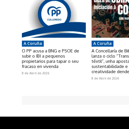
A Coruña
A Coruña
O PP acusa a BNG e PSOE de
A Concellaría de Bi
subir o IBI a pequenos
lanza o ciclo “Tra
propietarios para tapar o seu
téxtil”, unha apost
fracaso en vivenda
sustentabilidade e
creatividade dende
8 de Abril de 2026
8 de Abril de 2026