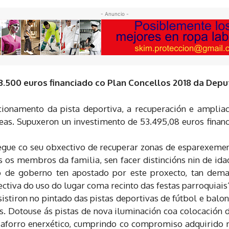
- Anuncio -
.500 euros financiado co Plan Concellos 2018 da Depu
ionamento da pista deportiva, a recuperación e ampliaci
as. Supuxeron un investimento de 53.495,08 euros finan
egue co seu obxectivo de recuperar zonas de esparexement
 os membros da familia, sen facer distincións nin de ida
po de goberno ten apostado por este proxecto, tan dem
ctiva do uso do lugar coma recinto das festas parroquiais
istiron no pintado das pistas deportivas de fútbol e balo
es. Dotouse ás pistas de nova iluminación coa colocación
 aforro enerxético, cumprindo co compromiso adquirido 