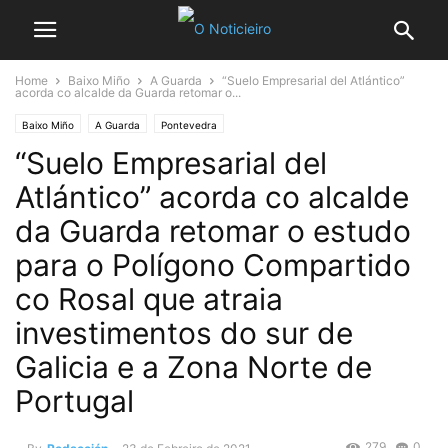
Home
Baixo Miño
A Guarda
“Suelo Empresarial del Atlántico”
acorda co alcalde da Guarda retomar o...
Baixo Miño
A Guarda
Pontevedra
“Suelo Empresarial del
Atlántico” acorda co alcalde
da Guarda retomar o estudo
para o Polígono Compartido
co Rosal que atraia
investimentos do sur de
Galicia e a Zona Norte de
Portugal
279
0