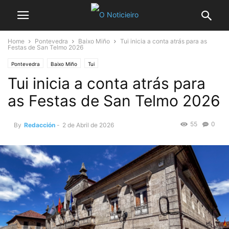
Home
Pontevedra
Baixo Miño
Tui inicia a conta atrás para as
Festas de San Telmo 2026
Pontevedra
Baixo Miño
Tui
Tui inicia a conta atrás para
as Festas de San Telmo 2026
55
0
By
Redacción
-
2 de Abril de 2026