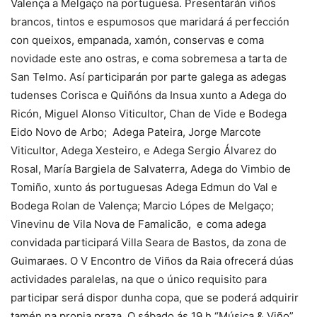
Valença a Melgaço na portuguesa. Presentarán viños
brancos, tintos e espumosos que maridará á perfección
con queixos, empanada, xamón, conservas e coma
novidade este ano ostras, e coma sobremesa a tarta de
San Telmo. Así participarán por parte galega as adegas
tudenses Corisca e Quiñóns da Insua xunto a Adega do
Ricón, Miguel Alonso Viticultor, Chan de Vide e Bodega
Eido Novo de Arbo; Adega Pateira, Jorge Marcote
Viticultor, Adega Xesteiro, e Adega Sergio Álvarez do
Rosal, María Bargiela de Salvaterra, Adega do Vimbio de
Tomiño, xunto ás portuguesas Adega Edmun do Val e
Bodega Rolan de Valença; Marcio Lópes de Melgaço;
Vinevinu de Vila Nova de Famalicão, e coma adega
convidada participará Villa Seara de Bastos, da zona de
Guimaraes. O V Encontro de Viños da Raia ofrecerá dúas
actividades paralelas, na que o único requisito para
participar será dispor dunha copa, que se poderá adquirir
tamén na propia praza. O sábado ás 19 h “Música & Viño”,