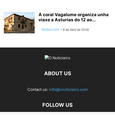
A coral Vagalume organiza unha
viaxe a Asturias do 12 ao...
Redacción
-
8 de Abril de 2026
ABOUT US
Contact us:
info@onoticieiro.com
FOLLOW US