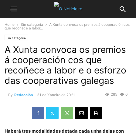
Home
Sin categoría
A Xunta convoca os premios á cooperación cos
que recoñece a labor...
Sin categoría
A Xunta convoca os premios
á cooperación cos que
recoñece a labor e o esforzo
das cooperativas galegas
285
0
By
Redacción
-
31 de Xaneiro de 2021
Haberá tres modalidades dotada cada unha delas con