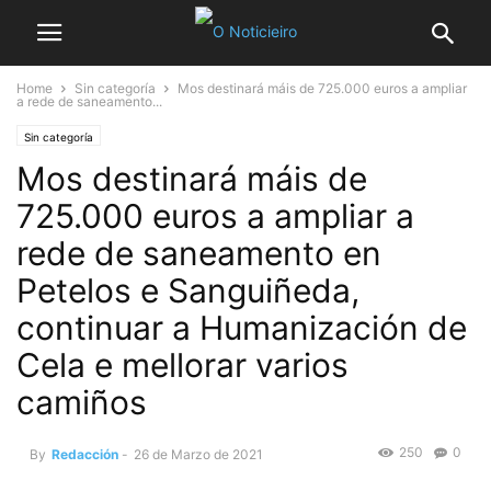
Home
Sin categoría
Mos destinará máis de 725.000 euros a ampliar
a rede de saneamento...
Sin categoría
Mos destinará máis de
725.000 euros a ampliar a
rede de saneamento en
Petelos e Sanguiñeda,
continuar a Humanización de
Cela e mellorar varios
camiños
250
0
By
Redacción
-
26 de Marzo de 2021