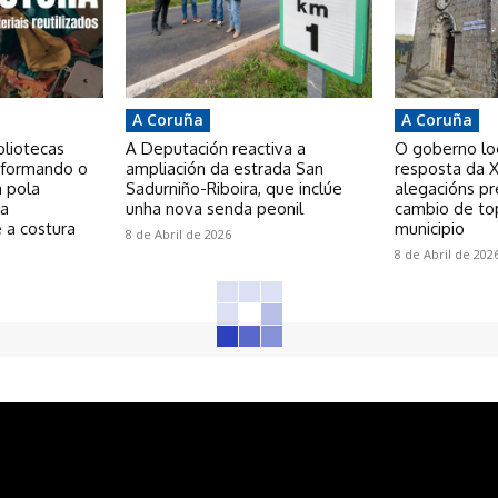
A Coruña
A Coruña
bliotecas
A Deputación reactiva a
O goberno loca
nsformando o
ampliación da estrada San
resposta da X
a pola
Sadurniño-Riboira, que inclúe
alegacións p
 a
unha nova senda peonil
cambio de to
 a costura
municipio
8 de Abril de 2026
8 de Abril de 202