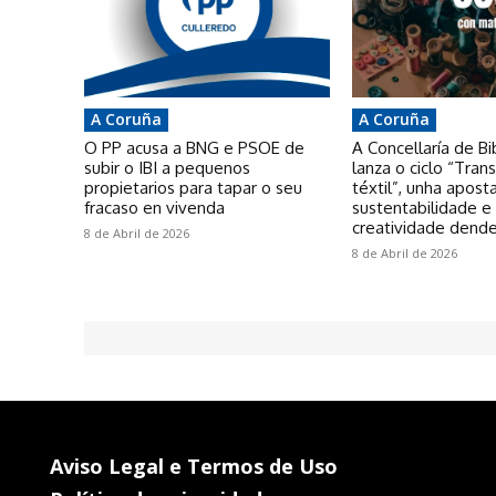
A Coruña
A Coruña
O PP acusa a BNG e PSOE de
A Concellaría de Bi
subir o IBI a pequenos
lanza o ciclo “Tra
propietarios para tapar o seu
téxtil”, unha apost
fracaso en vivenda
sustentabilidade e
creatividade dende
8 de Abril de 2026
8 de Abril de 2026
Aviso Legal e Termos de Uso