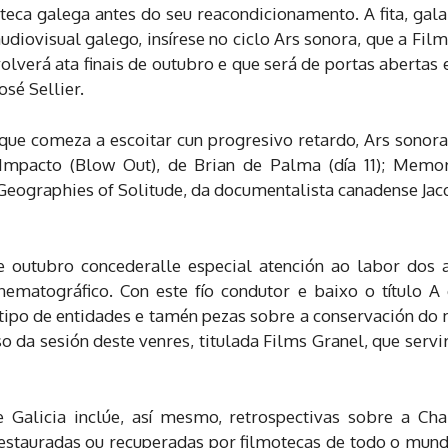
eca galega antes do seu reacondicionamento. A fita, ga
diovisual galego, insírese no ciclo Ars sonora, que a Fil
verá ata finais de outubro e que será de portas abertas 
osé Sellier.
que comeza a escoitar cun progresivo retardo, Ars sonora 
Impacto (Blow Out), de Brian de Palma (día 11); Memori
Geographies of Solitude, da documentalista canadense Jacqu
 outubro concederalle especial atención ao labor dos a
nematográfico. Con este fío condutor e baixo o título A
tipo de entidades e tamén pezas sobre a conservación do 
o da sesión deste venres, titulada Films Granel, que servir
Galicia inclúe, así mesmo, retrospectivas sobre a Ch
estauradas ou recuperadas por filmotecas de todo o mund