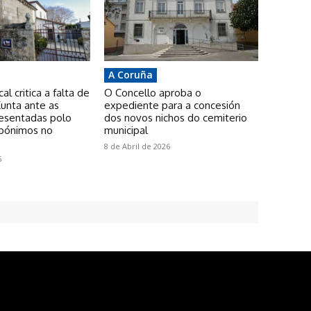
A Coruña
l critica a falta de
O Concello aproba o
unta ante as
expediente para a concesión
resentadas polo
dos novos nichos do cemiterio
pónimos no
municipal
8 de Abril de 2026
6