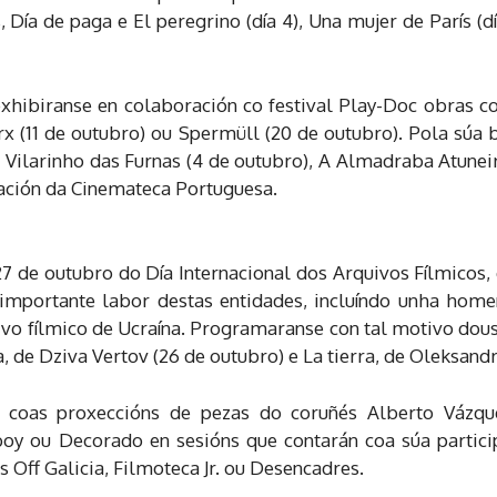
, Día de paga e El peregrino (día 4), Una mujer de París (dí
xhibiranse en colaboración co festival Play-Doc obras 
rx (11 de outubro) ou Spermüll (20 de outubro). Pola súa
Vilarinho das Furnas (4 de outubro), A Almadraba Atuneira 
ación da Cinemateca Portuguesa.
7 de outubro do Día Internacional dos Arquivos Fílmicos,
 importante labor destas entidades, incluíndo unha ho
uivo fílmico de Ucraína. Programaranse con tal motivo dou
, de Dziva Vertov (26 de outubro) e La tierra, de Oleksand
e coas proxeccións de pezas do coruñés Alberto Vázqu
boy ou Decorado en sesións que contarán coa súa particip
 Off Galicia, Filmoteca Jr. ou Desencadres.