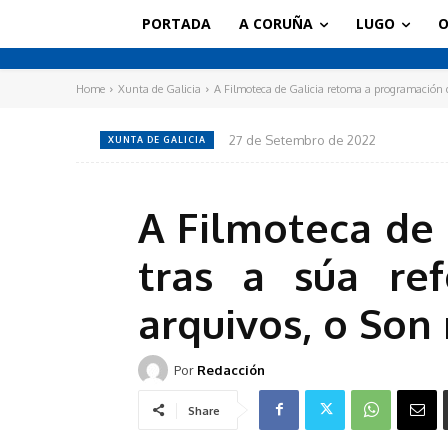
PORTADA
A CORUÑA
LUGO
O
Home
Xunta de Galicia
A Filmoteca de Galicia retoma a programación de
27 de Setembro de 2022
XUNTA DE GALICIA
A Filmoteca de 
tras a súa re
arquivos, o Son
Por
Redacción
Share