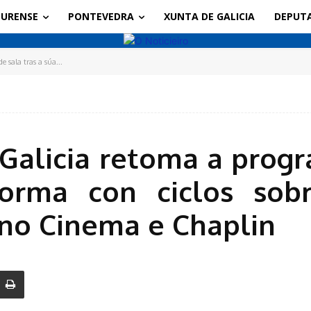
URENSE
PONTEVEDRA
XUNTA DE GALICIA
DEPUT
 sala tras a súa...
Galicia retoma a prog
forma con ciclos sob
 no Cinema e Chaplin