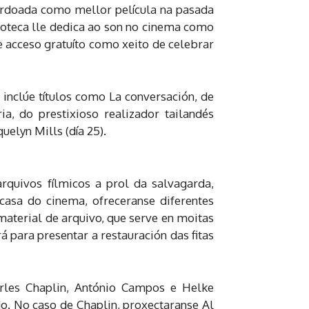
lardoada como mellor película na pasada
moteca lle dedica ao son no cinema como
e acceso gratuíto como xeito de celebrar
inclúe títulos como La conversación, de
a, do prestixioso realizador tailandés
elyn Mills (día 25).
rquivos fílmicos a prol da salvagarda,
 casa do cinema, ofreceranse diferentes
material de arquivo, que serve en moitas
á para presentar a restauración das fitas
arles Chaplin, António Campos e Helke
o. No caso de Chaplin, proxectaranse Al