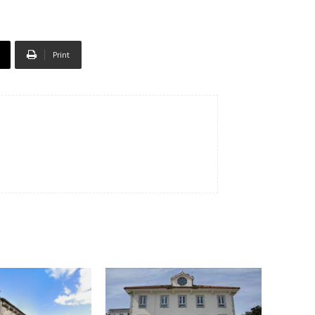
Print