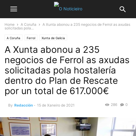
Home
A Coruña
A Xunta abonou a 235 negocios de Ferrol as axudas
solicitadas pola...
A Coruña
Ferrol
Xunta de Galicia
A Xunta abonou a 235
negocios de Ferrol as axudas
solicitadas pola hostalería
dentro do Plan de Rescate
por un total de 617.000€
286
0
By
Redacción
-
15 de Xaneiro de 2021