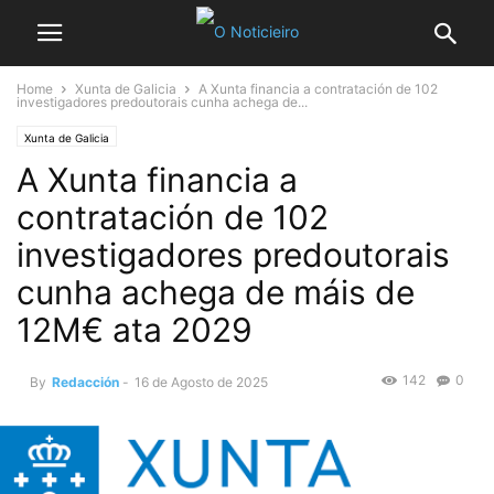
Home
Xunta de Galicia
A Xunta financia a contratación de 102
investigadores predoutorais cunha achega de...
Xunta de Galicia
A Xunta financia a
contratación de 102
investigadores predoutorais
cunha achega de máis de
12M€ ata 2029
142
0
By
Redacción
-
16 de Agosto de 2025