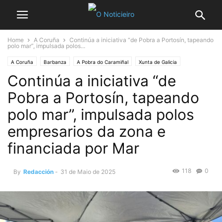
Home
A Coruña
Continúa a iniciativa “de Pobra a Portosín, tapeando
polo mar”, impulsada polos...
A Coruña
Barbanza
A Pobra do Caramiñal
Xunta de Galicia
Continúa a iniciativa “de
Pobra a Portosín, tapeando
polo mar”, impulsada polos
empresarios da zona e
financiada por Mar
118
0
By
Redacción
-
31 de Maio de 2025