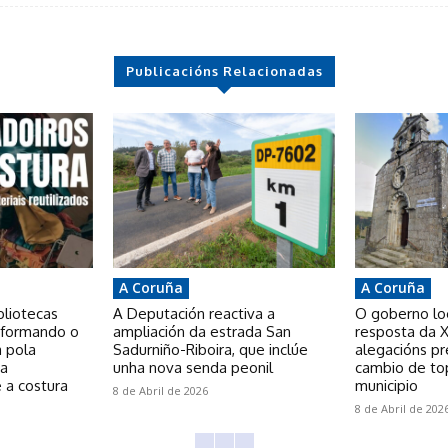
Publicacións Relacionadas
A Coruña
A Coruña
bliotecas
A Deputación reactiva a
O goberno loca
nsformando o
ampliación da estrada San
resposta da X
a pola
Sadurniño-Riboira, que inclúe
alegacións p
 a
unha nova senda peonil
cambio de to
 a costura
municipio
8 de Abril de 2026
8 de Abril de 202