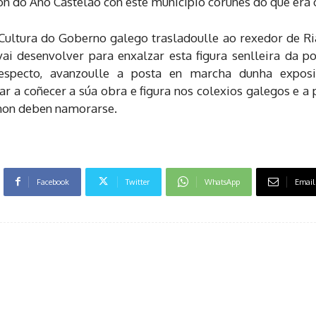
 do Ano Castelao con este municipio coruñés do que era or
 Cultura do Goberno galego trasladoulle ao rexedor de Ria
 desenvolver para enxalzar esta figura senlleira da pol
especto, avanzoulle a posta en marcha dunha exposic
 a coñecer a súa obra e figura nos colexios galegos e a 
 non deben namorarse.
Facebook
Twitter
WhatsApp
Email