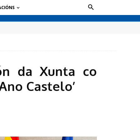
ACIÓNS
ón da Xunta co
‘Ano Castelo’