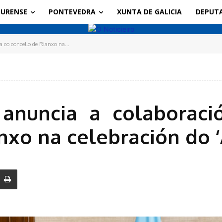
URENSE
PONTEVEDRA
XUNTA DE GALICIA
DEPUT
co concello de Rianxo na...
anuncia a colaboraci
nxo na celebración do 