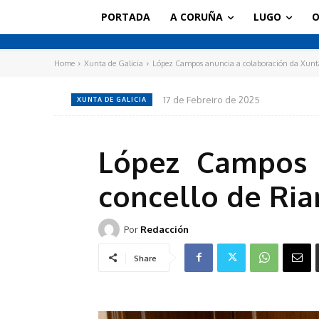
PORTADA
A CORUÑA
LUGO
O
Home
Xunta de Galicia
López Campos anuncia a colaboración da Xunta 
17 de Febreiro de 2025
XUNTA DE GALICIA
López Campos 
concello de Ria
Por
Redacción
Share