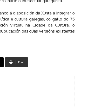
ixinario o intelectual galeguista.
nxo á disposición da Xunta a integrar o
ítica e cultura galegas, co gallo do 75
ión virtual na Cidade da Cultura, o
publicación das dúas versións existentes
Print