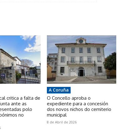
A Coruña
l critica a falta de
O Concello aproba o
unta ante as
expediente para a concesión
resentadas polo
dos novos nichos do cemiterio
pónimos no
municipal
8 de Abril de 2026
6